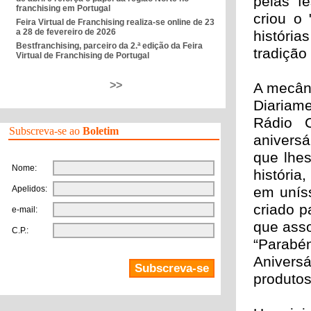
pelas fe
franchising em Portugal
criou o
Feira Virtual de Franchising realiza-se online de 23
a 28 de fevereiro de 2026
história
Bestfranchising, parceiro da 2.ª edição da Feira
tradição 
Virtual de Franchising de Portugal
>>
A mecân
Diariam
Rádio C
Subscreva-se ao
Boletim
aniversá
que lhe
Nome:
história
Apelidos:
em unís
criado p
e-mail:
que asso
C.P.:
“Parabé
Anivers
produtos