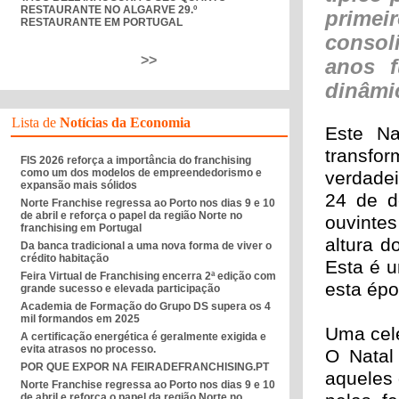
RESTAURANTE NO ALGARVE 29.º
prim
RESTAURANTE EM PORTUGAL
consol
>>
anos f
dinâmi
Lista de
Notícias da Economia
Este Na
transfo
FIS 2026 reforça a importância do franchising
como um dos modelos de empreendedorismo e
verdade
expansão mais sólidos
24 de d
Norte Franchise regressa ao Porto nos dias 9 e 10
de abril e reforça o papel da região Norte no
ouvintes
franchising em Portugal
altura d
Da banca tradicional a uma nova forma de viver o
crédito habitação
Esta é u
Feira Virtual de Franchising encerra 2ª edição com
esta épo
grande sucesso e elevada participação
Academia de Formação do Grupo DS supera os 4
mil formandos em 2025
Uma cele
A certificação energética é geralmente exigida e
evita atrasos no processo.
O Natal
POR QUE EXPOR NA FEIRADEFRANCHISING.PT
aqueles 
Norte Franchise regressa ao Porto nos dias 9 e 10
de abril e reforça o papel da região Norte no