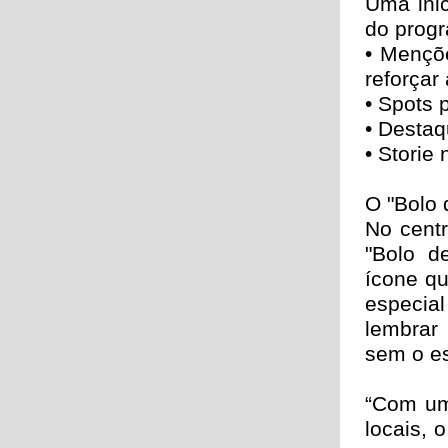
Uma ini
do progr
• Mençõ
reforçar
• Spots 
• Destaq
• Storie
O "Bolo 
No centr
"Bolo d
ícone qu
especia
lembrar
sem o esp
“Com um
locais, 