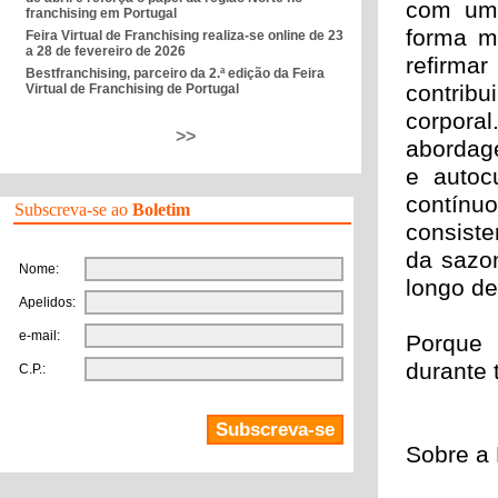
com um
franchising em Portugal
forma ma
Feira Virtual de Franchising realiza-se online de 23
a 28 de fevereiro de 2026
refirma
Bestfranchising, parceiro da 2.ª edição da Feira
contrib
Virtual de Franchising de Portugal
corpora
>>
abordage
e autoc
contín
Subscreva-se ao
Boletim
consiste
da sazo
Nome:
longo de
Apelidos:
e-mail:
Porque
durante 
C.P.:
Sobre a