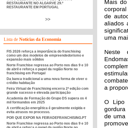
Mais do
RESTAURANTE NO ALGARVE 29.º
RESTAURANTE EM PORTUGAL
corporal
de auto
>>
aliados 
signific
uma maio
Lista de
Notícias da Economia
Neste 
FIS 2026 reforça a importância do franchising
como um dos modelos de empreendedorismo e
Endoma
expansão mais sólidos
comple
Norte Franchise regressa ao Porto nos dias 9 e 10
de abril e reforça o papel da região Norte no
estimul
franchising em Portugal
Da banca tradicional a uma nova forma de viver o
combater
crédito habitação
a propor
Feira Virtual de Franchising encerra 2ª edição com
grande sucesso e elevada participação
Academia de Formação do Grupo DS supera os 4
O Lipo 
mil formandos em 2025
gordura 
A certificação energética é geralmente exigida e
evita atrasos no processo.
de uma 
POR QUE EXPOR NA FEIRADEFRANCHISING.PT
promove
Norte Franchise regressa ao Porto nos dias 9 e 10
de abril e reforça o papel da região Norte no