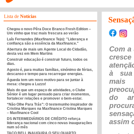
Lista de
Notícias
Sensaçã
Chegou o novo Pêra Doce Branco Fresh Edition –
Um vinho que traz mais frescura ao verão
Luís Fernandes (Maxfinance Tejo): "Liderança e
confiança são a essência da Maxfinance."
Com a 
Abertura de mais um Agente Local do Cidadão,
desta vez em Mem Martins
cresc
Construir educação é construir futuro, todos os
atençã
dias.
Agosto é, para muitas famílias, sinónimo de férias,
à sua 
descanso e tempo para recarregar energias.
mais 
Águeda tem um novo motivo para se juntar à
mesa: chegou a Luzzo!
preocu
Mais do que um espaço de atividades, o Clube
Sénior é um lugar pensado para criar momentos,
do an
fortalecer relações e promover o bem-estar.
procu
“Não Olhe Para Trás”: O testemunho inspirador de
Cristina Marques na Maxfinance Cristina Marques
sensaç
– Maxfinance Cool
DS INTERMEDIÁRIOS DE CRÉDITO reforça
assim c
liderança nacional com cinco novas inaugurações
num só mês
TACO BELL INAUGURA O SEU QUARTO