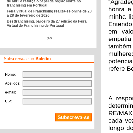
“Agradeç
de abril e reforça o papel da região Norte no
franchising em Portugal
honra e
Feira Virtual de Franchising realiza-se online de 23
minha li
a 28 de fevereiro de 2026
Bestfranchising, parceiro da 2.ª edição da Feira
Entendo 
Virtual de Franchising de Portugal
em valo
empatia
>>
também 
mulheres
Subscreva-se ao
Boletim
potencia
refere B
Nome:
Apelidos:
e-mail:
A respo
C.P.:
determin
RE/MAX 
cada vez
longo do