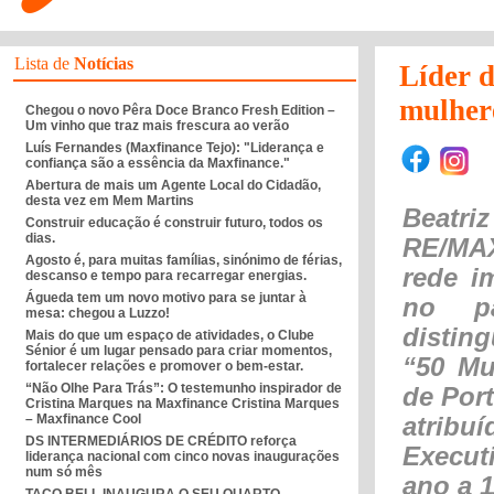
Lista de
Notícias
Líder 
mulhere
Chegou o novo Pêra Doce Branco Fresh Edition –
Um vinho que traz mais frescura ao verão
Luís Fernandes (Maxfinance Tejo): "Liderança e
confiança são a essência da Maxfinance."
Abertura de mais um Agente Local do Cidadão,
desta vez em Mem Martins
Beatr
Construir educação é construir futuro, todos os
dias.
RE/MA
Agosto é, para muitas famílias, sinónimo de férias,
rede i
descanso e tempo para recarregar energias.
Águeda tem um novo motivo para se juntar à
no pa
mesa: chegou a Luzzo!
disti
Mais do que um espaço de atividades, o Clube
Sénior é um lugar pensado para criar momentos,
“50 Mu
fortalecer relações e promover o bem-estar.
“Não Olhe Para Trás”: O testemunho inspirador de
de Por
Cristina Marques na Maxfinance Cristina Marques
– Maxfinance Cool
atrib
DS INTERMEDIÁRIOS DE CRÉDITO reforça
Execut
liderança nacional com cinco novas inaugurações
num só mês
ano a 1