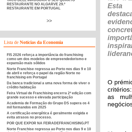
TACO BELL INAUGURA O SEU QUARTO
RESTAURANTE NO ALGARVE 29.º
Esta 
RESTAURANTE EM PORTUGAL
desta
evide
>>
concre
import
Lista de
Notícias da Economia
inspi
lideran
FIS 2026 reforça a importância do franchising
como um dos modelos de empreendedorismo e
expansão mais sólidos
Norte Franchise regressa ao Porto nos dias 9 e 10
de abril e reforça o papel da região Norte no
franchising em Portugal
O prémio
Da banca tradicional a uma nova forma de viver o
crédito habitação
critério
Feira Virtual de Franchising encerra 2ª edição com
as mulh
grande sucesso e elevada participação
negócios,
Academia de Formação do Grupo DS supera os 4
mil formandos em 2025
A certificação energética é geralmente exigida e
evita atrasos no processo.
POR QUE EXPOR NA FEIRADEFRANCHISING.PT
Norte Franchise regressa ao Porto nos dias 9 e 10