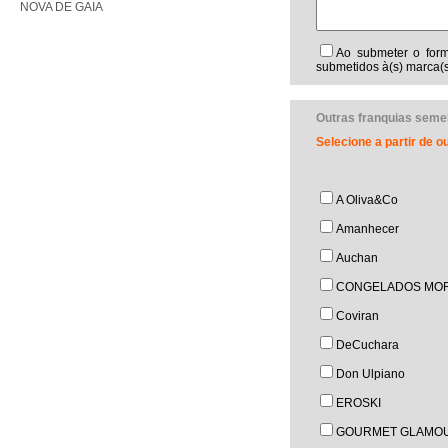
NOVA DE GAIA
Ao submeter o form
submetidos à(s) marca(s
Outras franquias seme
Selecione a partir de 
A Oliva&Co
Amanhecer
Auchan
CONGELADOS MOR
Coviran
DeCuchara
Don Ulpiano
EROSKI
GOURMET GLAMO