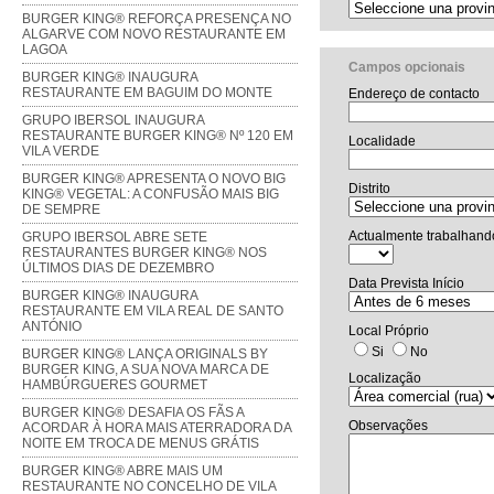
BURGER KING® REFORÇA PRESENÇA NO
ALGARVE COM NOVO RESTAURANTE EM
LAGOA
Campos opcionais
BURGER KING® INAUGURA
RESTAURANTE EM BAGUIM DO MONTE
Endereço de contacto
GRUPO IBERSOL INAUGURA
RESTAURANTE BURGER KING® Nº 120 EM
Localidade
VILA VERDE
BURGER KING® APRESENTA O NOVO BIG
Distrito
KING® VEGETAL: A CONFUSÃO MAIS BIG
DE SEMPRE
Actualmente trabalhand
GRUPO IBERSOL ABRE SETE
RESTAURANTES BURGER KING® NOS
ÚLTIMOS DIAS DE DEZEMBRO
Data Prevista Início
BURGER KING® INAUGURA
RESTAURANTE EM VILA REAL DE SANTO
ANTÓNIO
Local Próprio
Si
No
BURGER KING® LANÇA ORIGINALS BY
BURGER KING, A SUA NOVA MARCA DE
Localização
HAMBÚRGUERES GOURMET
BURGER KING® DESAFIA OS FÃS A
Observações
ACORDAR À HORA MAIS ATERRADORA DA
NOITE EM TROCA DE MENUS GRÁTIS
BURGER KING® ABRE MAIS UM
RESTAURANTE NO CONCELHO DE VILA