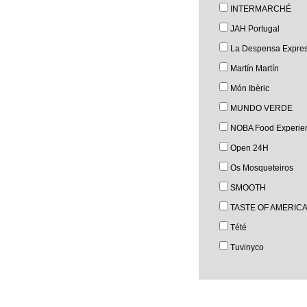
INTERMARCHÉ
JAH Portugal
La Despensa Expre
Martín Martín
Món Ibèric
MUNDO VERDE
NOBA Food Experie
Open 24H
Os Mosqueteiros
SMOOTH
TASTE OF AMERIC
Tété
Tuvinyco