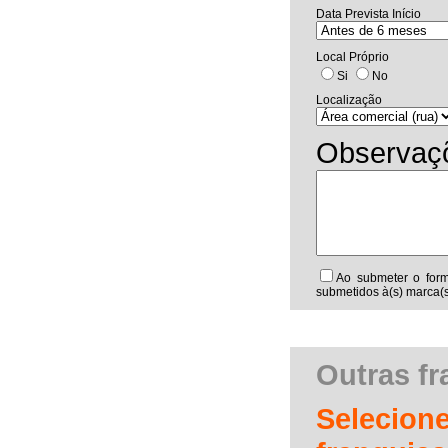
Data Prevista Início
Local Próprio
Si
No
Localização
Observaç
Ao submeter o form
submetidos à(s) marca(s
Outras f
Selecion