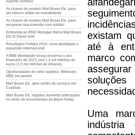
alfande
suporte contínuo
As chaves do modelo Mail Boxes Etc. para
seguimen
um retorno sólido do investimento
As chaves do modelo Mail Boxes Etc. para
incidênc
recuperar sua inversão com solidez
existam q
Entrevista ao RND Manager Ibéria Mail Boxes
Etc.Sr David Solé
até à ent
Resultados Fortidia 2024: nova identidade e
expansão internacional
marco com
A MBE Worldwide Group encerrou o ano
financeiro de 2023 com 1,4 mil milhões de
euros (1,5 mil milhões de dólares)
assegura
Oportunidades do setor logístico. Webinars
MBE em janeiro
soluçõe
Mail Boxes Etc. abre centro de serviços em
Custóias
necessidad
Mail Boxes Etc. registou aumento antecipado
no envio de encomendas da Black Friday
Uma marc
indústria