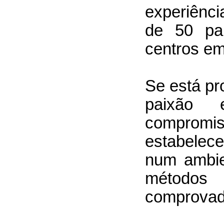
experiênc
de 50 pa
centros em
Se está pr
paixão 
comprom
estabelec
num ambien
método
comprovad