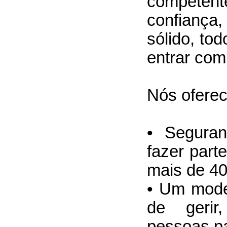
compete
confianç
sólido, to
entrar com 
Nós ofere
• Seguran
fazer par
mais de 40
• Um mode
de gerir
pessoas par