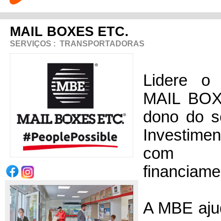
MAIL BOXES ETC.
SERVIÇOS
:
TRANSPORTADORAS
Lidere o 
MAIL BOX
dono do se
Investime
com po
financiame
A MBE ajud