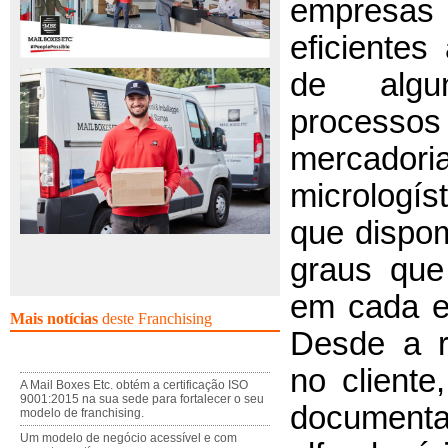
empres
eficientes
de algu
process
mercador
micrologí
que dispo
graus que
em cada e
Mais notícias
deste Franchising
Desde a r
no cliente
A Mail Boxes Etc. obtém a certificação ISO
9001:2015 na sua sede para fortalecer o seu
documen
modelo de franchising.
Um modelo de negócio acessível e com