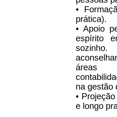
• Formaçã
prática).
• Apoio p
espírito 
sozin
aconselh
áreas 
contabilid
na gestão 
• Projeção
e longo pr