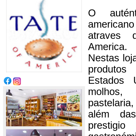
O autént
american
atraves 
America.
Nestas loj
produtos
Estados U
molhos,
pastelaria
além da
presti