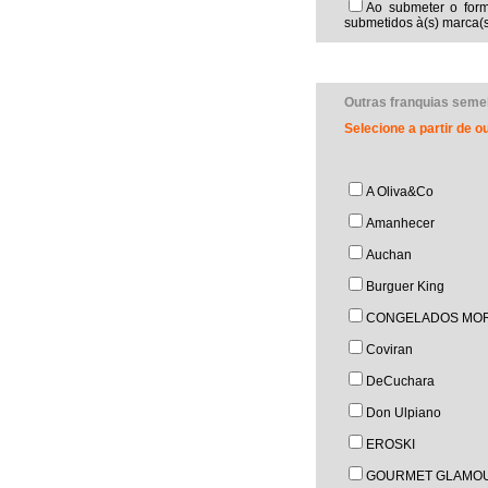
Ao submeter o form
submetidos à(s) marca(s
Outras franquias seme
Selecione a partir de 
A Oliva&Co
Amanhecer
Auchan
Burguer King
CONGELADOS MOR
Coviran
DeCuchara
Don Ulpiano
EROSKI
GOURMET GLAMO