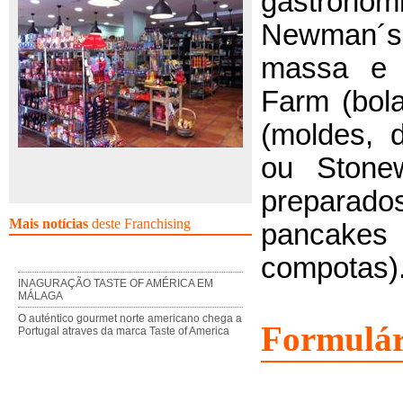
gastronóm
Newman´s
massa e s
Farm (bol
(moldes, 
ou Stonew
preparad
Mais notícias
deste Franchising
pancake
compotas)
INAGURAÇÃO TASTE OF AMÉRICA EM
MÁLAGA
O auténtico gourmet norte americano chega a
Formulár
Portugal atraves da marca Taste of America