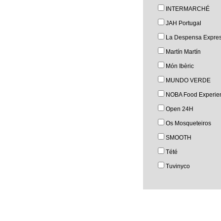
INTERMARCHÉ
JAH Portugal
La Despensa Expre
Martín Martín
Món Ibèric
MUNDO VERDE
NOBA Food Experie
Open 24H
Os Mosqueteiros
SMOOTH
Tété
Tuvinyco