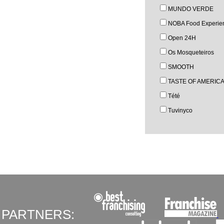
MUNDO VERDE
NOBA Food Experie
Open 24H
Os Mosqueteiros
SMOOTH
TASTE OF AMERIC
Tété
Tuvinyco
PARTNERS: