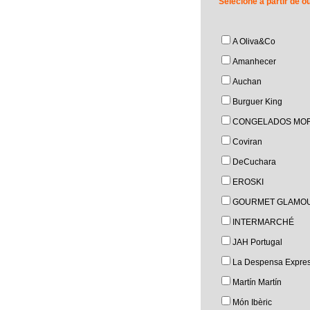
Selecione a partir de 
A Oliva&Co
Amanhecer
Auchan
Burguer King
CONGELADOS MOR
Coviran
DeCuchara
EROSKI
GOURMET GLAMO
INTERMARCHÉ
JAH Portugal
La Despensa Expre
Martín Martín
Món Ibèric