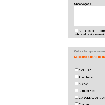
Observações
Ao submeter o form
submetidos à(s) marca(s
Outras franquias seme
Selecione a partir de 
A Oliva&Co
Amanhecer
Auchan
Burguer King
CONGELADOS MOR
Coviran