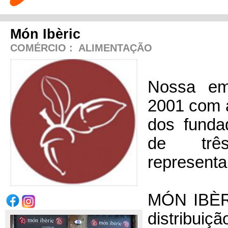
Món Ibèric
COMÉRCIO
:
ALIMENTAÇÃO
Nossa em
2001 com a
dos funda
de trê
represent
MÓN IBÈRI
distribu