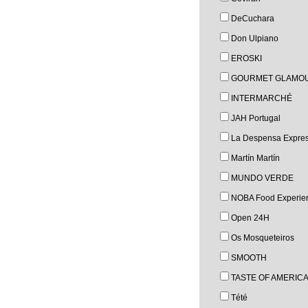
DeCuchara
Don Ulpiano
EROSKI
GOURMET GLAMO
INTERMARCHÉ
JAH Portugal
La Despensa Expre
Martín Martín
MUNDO VERDE
NOBA Food Experie
Open 24H
Os Mosqueteiros
SMOOTH
TASTE OF AMERIC
Tété