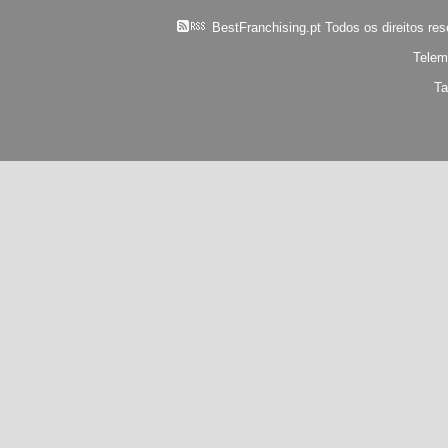
BestFranchising.pt Todos os direitos re
Telem
Ta