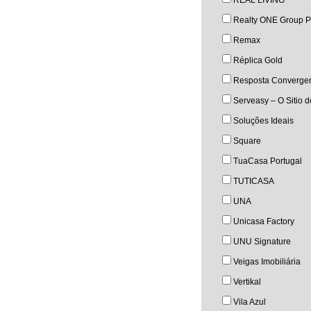
REAL LIVING
Realty ONE Group P
Remax
Réplica Gold
Resposta Converge
Serveasy – O Sitio 
Soluções Ideais
Square
TuaCasa Portugal
TUTICASA
UNA
Unicasa Factory
UNU Signature
Veigas Imobiliária
Vertikal
Vila Azul