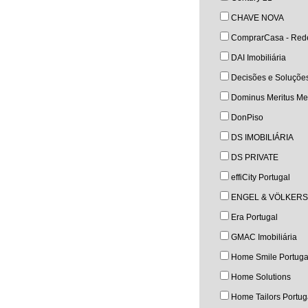
CHAVE NOVA
ComprarCasa - Rede
DAI Imobiliária
Decisões e Soluçõe
Dominus Meritus Med
DonPiso
DS IMOBILIÁRIA
DS PRIVATE
effiCity Portugal
ENGEL & VÖLKERS
Era Portugal
GMAC Imobiliária
Home Smile Portuga
Home Solutions
Home Tailors Portug