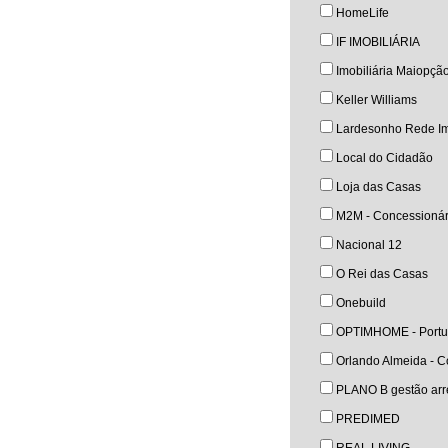
HomeLife
IF IMOBILIÁRIA
Imobiliária Maiopçã
Keller Williams
Lardesonho Rede Im
Local do Cidadão
Loja das Casas
M2M - Concessionár
Nacional 12
O Rei das Casas
Onebuild
OPTIMHOME - Portu
Orlando Almeida - Co
PLANO B gestão arre
PREDIMED