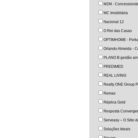
M2M - Concessionár
MC Imobiliária
Nacional 12
O Rei das Casas
OPTIMHOME - Portu
Orlando Almeida - Co
PLANO B gestão arre
PREDIMED
REAL LIVING
Realty ONE Group P
Remax
Réplica Gold
Resposta Converge
Serveasy – O Sitio 
Soluções Ideais