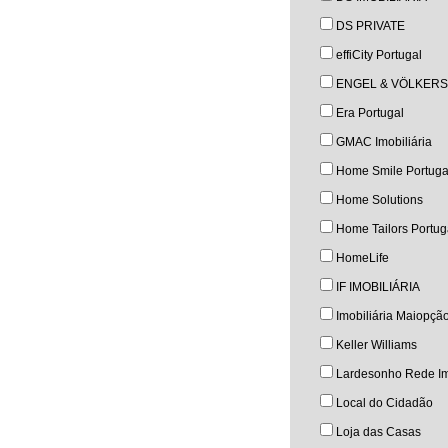
DS PRIVATE
effiCity Portugal
ENGEL & VÖLKERS
Era Portugal
GMAC Imobiliária
Home Smile Portuga
Home Solutions
Home Tailors Portug
HomeLife
IF IMOBILIÁRIA
Imobiliária Maiopçã
Keller Williams
Lardesonho Rede Im
Local do Cidadão
Loja das Casas