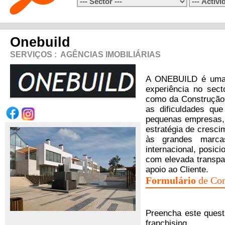
Onebuild
SERVIÇOS
:
AGÊNCIAS IMOBILIÁRIAS
A ONEBUILD é uma m
experiência no sec
como da Construção 
as dificuldades qu
pequenas empresas,
estratégia de cresc
às grandes marca
internacional, posic
com elevada transpa
apoio ao Cliente.
Formulário
de Con
Preencha este quest
franchising.