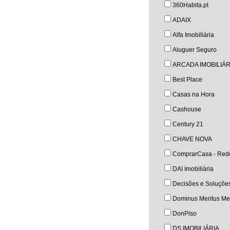
360Habita.pt
ADAIX
Alfa Imobiliária
Aluguer Seguro
ARCADA IMOBILIÁR
Best Place
Casas na Hora
Cashouse
Century 21
CHAVE NOVA
ComprarCasa - Rede
DAI Imobiliária
Decisões e Soluçõe
Dominus Meritus Med
DonPiso
DS IMOBILIÁRIA