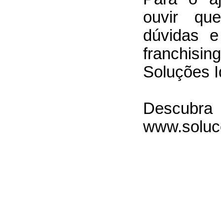
ouvir qu
dúvidas e
franchisi
Soluções I
Descu
www.soluco