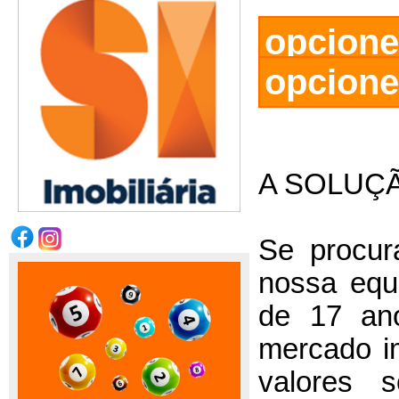
opcion
opcione
A SOLUÇÃ
Se procur
nossa equ
de 17 ano
mercado i
valores s