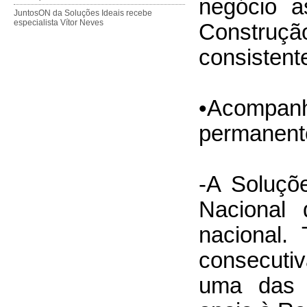
negócio a
JuntosON da Soluções Ideais recebe
especialista Vítor Neves
Constru
consistent
•Acompanh
permanent
-A Soluçõ
Nacional 
nacional.
consecuti
uma das 