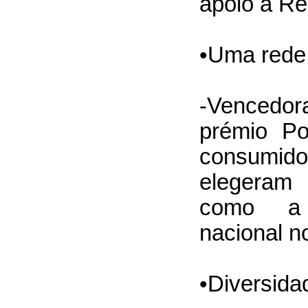
apoio à Re
•Uma rede i
-Vencedo
prémio Po
consumi
elegeram
como a m
nacional no
•Diversida