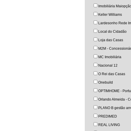
Imobiliária Maiopçã
Keller Williams
Lardesonho Rede Im
Local do Cidadão
Loja das Casas
M2M - Concessionár
MC Imobiliária
Nacional 12
O Rei das Casas
Onebuild
OPTIMHOME - Portu
Orlando Almeida - Co
PLANO B gestão arre
PREDIMED
REAL LIVING