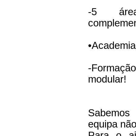
-5 áre
complement
•Academia
-Formação
modular!
Sabemos
equipa não 
Para o aj