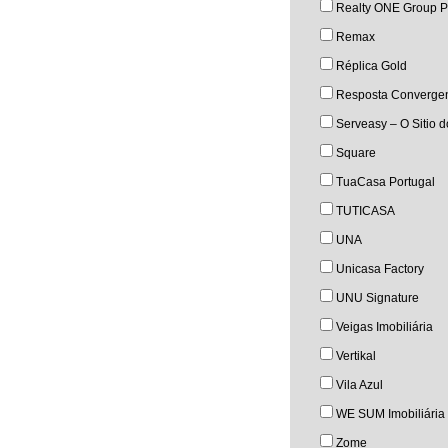
Realty ONE Group P
Remax
Réplica Gold
Resposta Converge
Serveasy – O Sitio 
Square
TuaCasa Portugal
TUTICASA
UNA
Unicasa Factory
UNU Signature
Veigas Imobiliária
Vertikal
Vila Azul
WE SUM Imobiliária
Zome