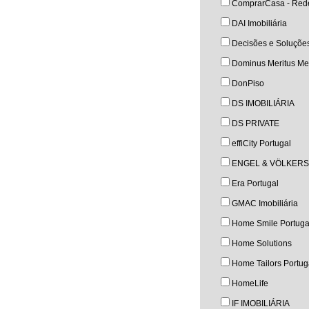
ComprarCasa - Rede
DAI Imobiliária
Decisões e Soluçõe
Dominus Meritus Med
DonPiso
DS IMOBILIÁRIA
DS PRIVATE
effiCity Portugal
ENGEL & VÖLKERS
Era Portugal
GMAC Imobiliária
Home Smile Portuga
Home Solutions
Home Tailors Portug
HomeLife
IF IMOBILIÁRIA