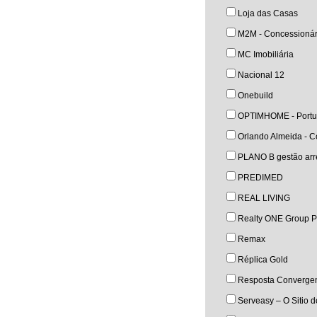
Loja das Casas
M2M - Concessionár
MC Imobiliária
Nacional 12
Onebuild
OPTIMHOME - Portu
Orlando Almeida - Co
PLANO B gestão arre
PREDIMED
REAL LIVING
Realty ONE Group P
Remax
Réplica Gold
Resposta Converge
Serveasy – O Sitio 