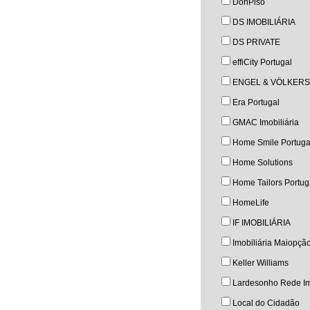
DonPiso
DS IMOBILIÁRIA
DS PRIVATE
effiCity Portugal
ENGEL & VÖLKERS
Era Portugal
GMAC Imobiliária
Home Smile Portuga
Home Solutions
Home Tailors Portug
HomeLife
IF IMOBILIÁRIA
Imobiliária Maiopçã
Keller Williams
Lardesonho Rede Im
Local do Cidadão