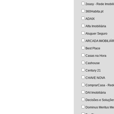
2easy - Rede Imobili
360Habita.pt
ADAIX
Alfa Imobiliária
Aluguer Seguro
ARCADA IMOBILIÁR
Best Place
Casas na Hora
Cashouse
Century 21
CHAVE NOVA
ComprarCasa - Rede
DAI Imobiliária
Decisões e Soluçõe
Dominus Meritus Med