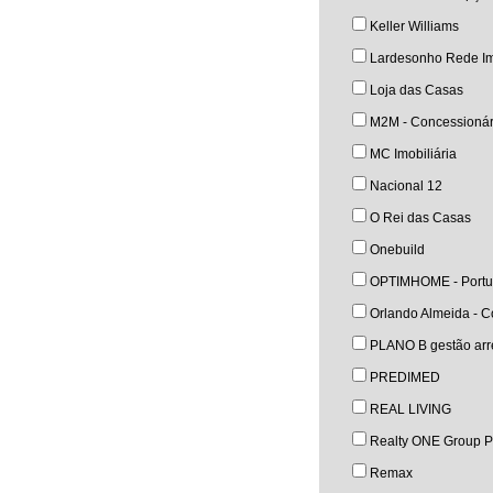
Keller Williams
Lardesonho Rede Im
Loja das Casas
M2M - Concessionár
MC Imobiliária
Nacional 12
O Rei das Casas
Onebuild
OPTIMHOME - Portu
Orlando Almeida - Co
PLANO B gestão arre
PREDIMED
REAL LIVING
Realty ONE Group P
Remax