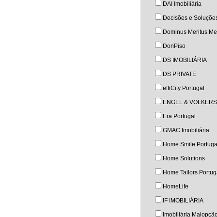
DAI Imobiliária
Decisões e Soluçõe
Dominus Meritus Med
DonPiso
DS IMOBILIÁRIA
DS PRIVATE
effiCity Portugal
ENGEL & VÖLKERS
Era Portugal
GMAC Imobiliária
Home Smile Portuga
Home Solutions
Home Tailors Portug
HomeLife
IF IMOBILIÁRIA
Imobiliária Maiopçã