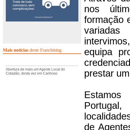
nos últ
formação 
variad
intervim
equipa pr
Mais notícias
deste Franchising
credencia
Abertura de mais um Agente Local do
prestar um
Cidadão, desta vez em Canhoso
Estamos
Portugal
localidade
de Agente