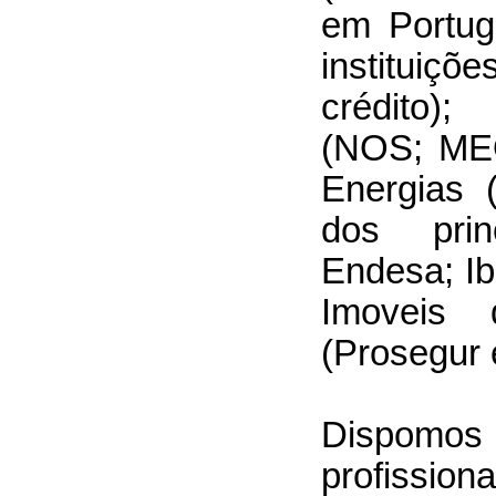
em Portug
institui
crédito)
(NOS; MEO
Energias 
dos prin
Endesa; Ibe
Imoveis 
(Prosegur 
Dispomos 
profissi