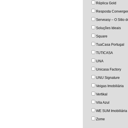
Réplica Gold
Resposta Converge
Serveasy – O Sitio 
Soluções Ideais
Square
TuaCasa Portugal
TUTICASA
UNA
Unicasa Factory
UNU Signature
Veigas Imobiliária
Vertikal
Vila Azul
WE SUM Imobiliária
Zome