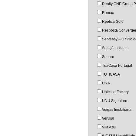
Realty ONE Group P
Remax
Réplica Gold
Resposta Converge
Serveasy – O Sitio 
Soluções Ideais
Square
TuaCasa Portugal
TUTICASA
UNA
Unicasa Factory
UNU Signature
Veigas Imobiliária
Vertikal
Vila Azul