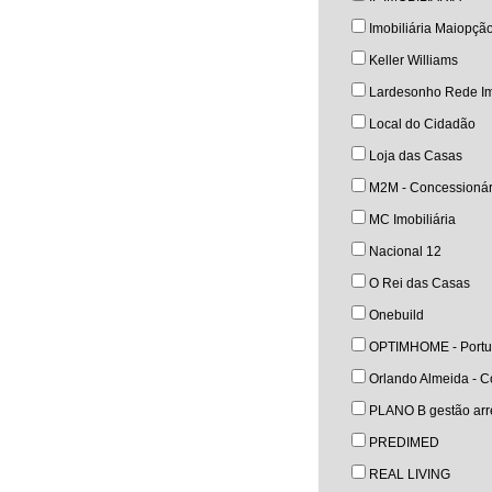
Imobiliária Maiopçã
Keller Williams
Lardesonho Rede Im
Local do Cidadão
Loja das Casas
M2M - Concessionár
MC Imobiliária
Nacional 12
O Rei das Casas
Onebuild
OPTIMHOME - Portu
Orlando Almeida - Co
PLANO B gestão arre
PREDIMED
REAL LIVING