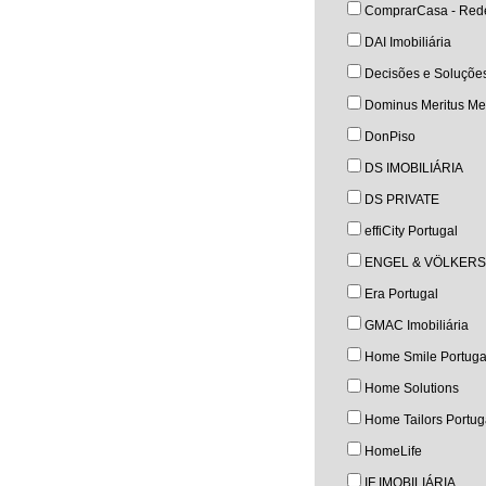
ComprarCasa - Rede
DAI Imobiliária
Decisões e Soluçõe
Dominus Meritus Med
DonPiso
DS IMOBILIÁRIA
DS PRIVATE
effiCity Portugal
ENGEL & VÖLKERS
Era Portugal
GMAC Imobiliária
Home Smile Portuga
Home Solutions
Home Tailors Portug
HomeLife
IF IMOBILIÁRIA