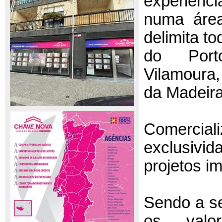
experiênc
numa área
delimita t
do Porto
Vilamoura,
da Madeira
Comercia
exclusi
projetos im
Sendo a s
os valor